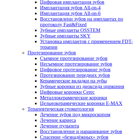
Цифровая имплантация зубов
Имплантация зубов All-on-4
Имплантация зубов All-on-6
Восстановлени зубов на имплантах по
протоколу Fast&Fixed
Зубные импланты OSSTEM
Зубные импланты SKY
Установка имплантов с применением FDT-
терапии
Протезирование зубов
Съемное протезирование зубов
Несъемное протезирование зубов
Цифровое протезирование зубов
Протезирование передних зубов
Керамические вкладки на зубы
Зубные коронки из диоксида циркония
Цифровые коронки Cerec
Металлокерамические коронки
Цельнокерамические коронки E-MAX
Терапевтическая стоматология
Лечение зубов под микроскопом
Лечение кариеса
Лечение пульпита
Восстановление и наращивание зубов
Спасение «безнадёжных» зубов