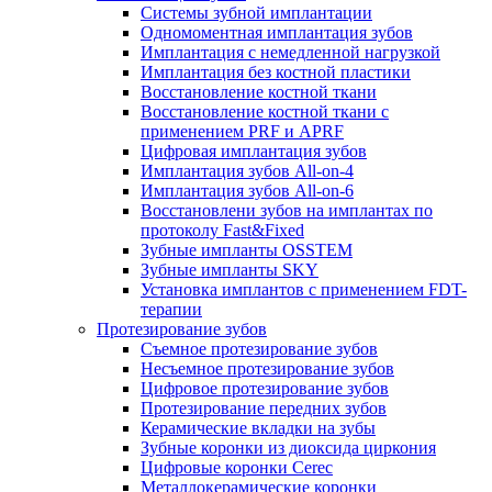
Системы зубной имплантации
Одномоментная имплантация зубов
Имплантация с немедленной нагрузкой
Имплантация без костной пластики
Восстановление костной ткани
Восстановление костной ткани с
применением PRF и APRF
Цифровая имплантация зубов
Имплантация зубов All-on-4
Имплантация зубов All-on-6
Восстановлени зубов на имплантах по
протоколу Fast&Fixed
Зубные импланты OSSTEM
Зубные импланты SKY
Установка имплантов с применением FDT-
терапии
Протезирование зубов
Съемное протезирование зубов
Несъемное протезирование зубов
Цифровое протезирование зубов
Протезирование передних зубов
Керамические вкладки на зубы
Зубные коронки из диоксида циркония
Цифровые коронки Cerec
Металлокерамические коронки