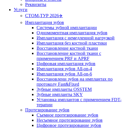
Реквизиты
Услуги
СТОМ-ТУР 2026✈️
Имплантация зубов
Системы зубной имплантации
Одномоментная имплантация зубов
Имплантация с немедленной нагрузкой
Имплантация без костной пластики
Восстановление костной ткани
Восстановление костной ткани с
применением PRF и APRF
Цифровая имплантация зубов
Имплантация зубов All-on-4
Имплантация зубов All-on-6
Восстановлени зубов на имплантах по
протоколу Fast&Fixed
Зубные импланты OSSTEM
Зубные импланты SKY
Установка имплантов с применением FDT-
терапии
Протезирование зубов
Съемное протезирование зубов
Несъемное протезирование зубов
Цифровое протезирование зубов