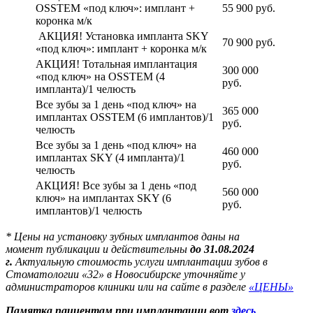
OSSTEM «под ключ»: имплант +
55 900 руб.
коронка м/к
АКЦИЯ! Установка импланта SKY
70 900 руб.
«под ключ»: имплант + коронка м/к
АКЦИЯ! Тотальная имплантация
300 000
«под ключ» на OSSTEM (4
руб.
импланта)/1 челюсть
Все зубы за 1 день «под ключ» на
365 000
имплантах OSSTEM (6 имплантов)/1
руб.
челюсть
Все зубы за 1 день «под ключ» на
460 000
имплантах SKY (4 импланта)/1
руб.
челюсть
АКЦИЯ! Все зубы за 1 день «под
560 000
ключ» на имплантах SKY (6
руб.
имплантов)/1 челюсть
* Цены на установку зубных имплантов даны на
момент публикации и действительны
до 31.08.2024
г.
Актуальную стоимость услуги имплантации зубов в
Стоматологии «32» в Новосибирске уточняйте у
администраторов клиники или на сайте в разделе
«ЦЕНЫ»
Памятка пациентам при имплантации вот
здесь