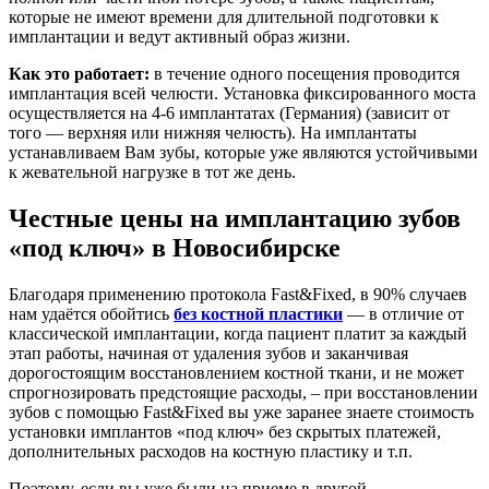
которые не имеют времени для длительной подготовки к
имплантации и ведут активный образ жизни.
Как это работает:
в течение одного посещения проводится
имплантация всей челюсти. Установка фиксированного моста
осуществляется на 4-6 имплантатах (Германия) (зависит от
того — верхняя или нижняя челюсть). На имплантаты
устанавливаем Вам зубы, которые уже являются устойчивыми
к жевательной нагрузке в тот же день.
Честные цены на имплантацию зубов
«под ключ» в Новосибирске
Благодаря применению протокола Fast&Fixed, в 90% случаев
нам удаётся обойтись
без костной пластики
— в отличие от
классической имплантации, когда пациент платит за каждый
этап работы, начиная от удаления зубов и заканчивая
дорогостоящим восстановлением костной ткани, и не может
спрогнозировать предстоящие расходы, – при восстановлении
зубов с помощью Fast&Fixed вы уже заранее знаете стоимость
установки имплантов «под ключ» без скрытых платежей,
дополнительных расходов на костную пластику и т.п.
Поэтому, если вы уже были на приеме в другой