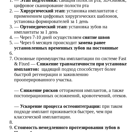
—
Этап подготовки:
санация полости рта, 3D-снимок,
цифровое сканирование полости рта
—
Хирургический этап:
установка имплантатов с
применением цифровых хирургических шаблонов,
установка формирователей за 1 день
—
Ортопедический этап:
установка зубов на
имплантаты за 1 день
— Через 7-10 дней осуществляем
снятие швов
— Через 6 месяцев происходит
замена ранее
установленных временных зубов на постоянные
Основные преимущества имплантации по системе Fast
& Fixed —
Снижение травматичности при установке
имплантов:
щадящий подход способствует более
быстрой регенерации и заживлению
прооперированного участка.
—
Снижение рисков
отторжения имплантов, а также
постоперационных осложнений, кровотечений, отеков.
—
Ускорение процесса остеоинтеграции:
при таком
подходе имплант приживается быстрее, чем при
классической имплантации.
Стоимость немедленного протезирования зубов в