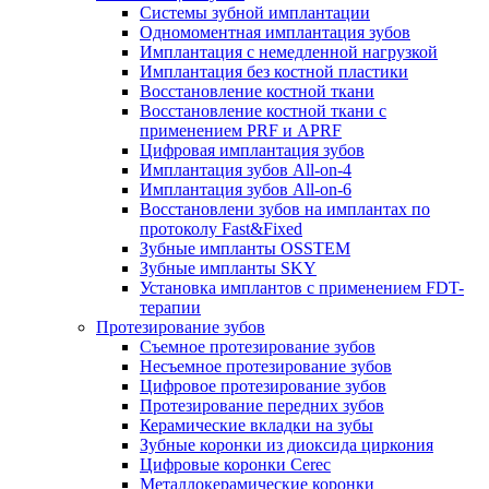
Системы зубной имплантации
Одномоментная имплантация зубов
Имплантация с немедленной нагрузкой
Имплантация без костной пластики
Восстановление костной ткани
Восстановление костной ткани с
применением PRF и APRF
Цифровая имплантация зубов
Имплантация зубов All-on-4
Имплантация зубов All-on-6
Восстановлени зубов на имплантах по
протоколу Fast&Fixed
Зубные импланты OSSTEM
Зубные импланты SKY
Установка имплантов с применением FDT-
терапии
Протезирование зубов
Съемное протезирование зубов
Несъемное протезирование зубов
Цифровое протезирование зубов
Протезирование передних зубов
Керамические вкладки на зубы
Зубные коронки из диоксида циркония
Цифровые коронки Cerec
Металлокерамические коронки