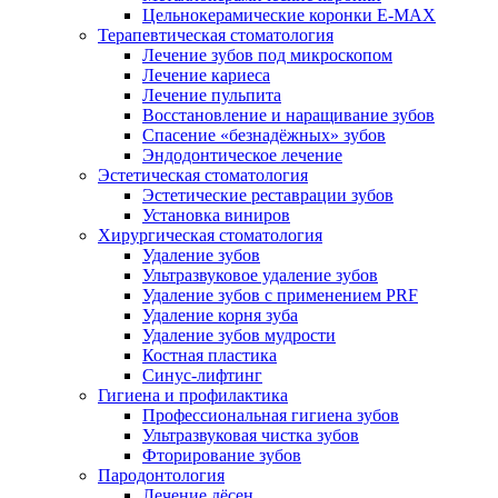
Цельнокерамические коронки E-MAX
Терапевтическая стоматология
Лечение зубов под микроскопом
Лечение кариеса
Лечение пульпита
Восстановление и наращивание зубов
Спасение «безнадёжных» зубов
Эндодонтическое лечение
Эстетическая стоматология
Эстетические реставрации зубов
Установка виниров
Хирургическая стоматология
Удаление зубов
Ультразвуковое удаление зубов
Удаление зубов с применением PRF
Удаление корня зуба
Удаление зубов мудрости
Костная пластика
Синус-лифтинг
Гигиена и профилактика
Профессиональная гигиена зубов
Ультразвуковая чистка зубов
Фторирование зубов
Пародонтология
Лечение дёсен