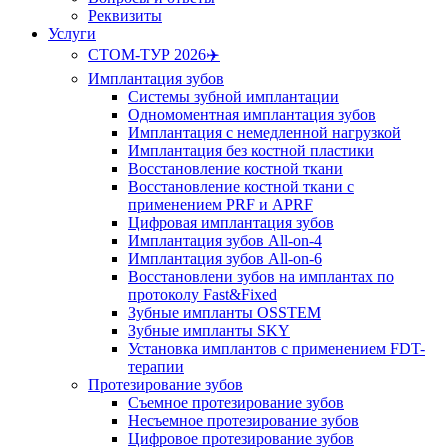
Реквизиты
Услуги
СТОМ-ТУР 2026✈️
Имплантация зубов
Системы зубной имплантации
Одномоментная имплантация зубов
Имплантация с немедленной нагрузкой
Имплантация без костной пластики
Восстановление костной ткани
Восстановление костной ткани с
применением PRF и APRF
Цифровая имплантация зубов
Имплантация зубов All-on-4
Имплантация зубов All-on-6
Восстановлени зубов на имплантах по
протоколу Fast&Fixed
Зубные импланты OSSTEM
Зубные импланты SKY
Установка имплантов с применением FDT-
терапии
Протезирование зубов
Съемное протезирование зубов
Несъемное протезирование зубов
Цифровое протезирование зубов