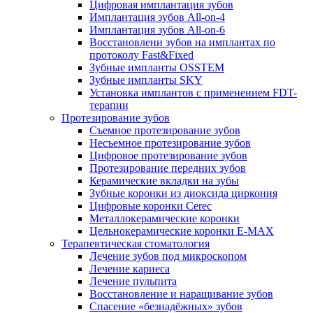
Цифровая имплантация зубов
Имплантация зубов All-on-4
Имплантация зубов All-on-6
Восстановлени зубов на имплантах по
протоколу Fast&Fixed
Зубные импланты OSSTEM
Зубные импланты SKY
Установка имплантов с применением FDT-
терапии
Протезирование зубов
Съемное протезирование зубов
Несъемное протезирование зубов
Цифровое протезирование зубов
Протезирование передних зубов
Керамические вкладки на зубы
Зубные коронки из диоксида циркония
Цифровые коронки Cerec
Металлокерамические коронки
Цельнокерамические коронки E-MAX
Терапевтическая стоматология
Лечение зубов под микроскопом
Лечение кариеса
Лечение пульпита
Восстановление и наращивание зубов
Спасение «безнадёжных» зубов