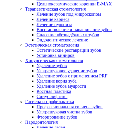
Цельнокерамические коронки E-MAX
Терапевтическая стоматология
Лечение зубов под микроскопом
Лечение кариеса
Лечение пульпита
Восстановление и наращивание зубов
Спасение «безнадёжных» зубов
Эндодонтическое лечение
Эстетическая стоматология
Эстетические реставрации зубов
Установка виниров
Хирургическая стоматология
Удаление зубов
Ультразвуковое удаление зубов
Удаление зубов с применением PRF
Удаление корня зуба
Удаление зубов мудрости
Костная пластика
Синус-лифтинг
Гигиена и профилактика
Профессиональная гигиена зубов
Ультразвуковая чистка зубов
Фторирование зубов
Пародонтология
Лечение дёсен