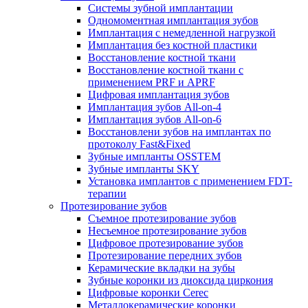
Системы зубной имплантации
Одномоментная имплантация зубов
Имплантация с немедленной нагрузкой
Имплантация без костной пластики
Восстановление костной ткани
Восстановление костной ткани с
применением PRF и APRF
Цифровая имплантация зубов
Имплантация зубов All-on-4
Имплантация зубов All-on-6
Восстановлени зубов на имплантах по
протоколу Fast&Fixed
Зубные импланты OSSTEM
Зубные импланты SKY
Установка имплантов с применением FDT-
терапии
Протезирование зубов
Съемное протезирование зубов
Несъемное протезирование зубов
Цифровое протезирование зубов
Протезирование передних зубов
Керамические вкладки на зубы
Зубные коронки из диоксида циркония
Цифровые коронки Cerec
Металлокерамические коронки