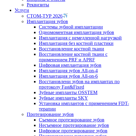
Реквизиты
Услуги
СТОМ-ТУР 2026
Имплантация зубов
Системы зубной имплантации
Одномоментная имплантация зубов
Имплантация с немедленной нагрузкой
Имплантация без костной пластики
Восстановление костной ткани
Восстановление костной ткани с
применением PRF и APRF
Цифровая имплантация зубов
Имплантация зубов All-on-4
Имплантация зубов All-on-6
Восстановлени зубов на имплантах по
протоколу Fast&Fixed
Зубные импланты OSSTEM
Зубные импланты SKY
Установка имплантов с применением FDT-
терапии
Протезирование зубов
Съемное протезирование зубов
Несъемное протезирование зубов
Цифровое протезирование зубов