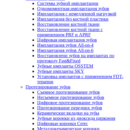
Системы зубной имплантации
Одномоментная имплантация зубов
Имплантация с немедленной нагрузкой
Имплантация без костной пластики
Восстановление костной ткани
Восстановление костной ткани с
применением PRF и APRF
Цифровая имплантация зубов
Имплантация зубов All-on-4
Имплантация зубов All-on-6
Восстановлени зубов на имплантах по
протоколу Fast&Fixed
Зубные импланты OSSTEM
Зубные импланты SKY
Установка имплантов с применением FDT-
терапии
Протезирование зубов
Съемное протезирование зубов
Несъемное протезирование зубов
Цифровое протезирование зубов
Протезирование передних зубов
Керамические вкладки на зубы
Зубные коронки из диоксида циркония
Цифровые коронки Cerec
Металлокерамические коронки