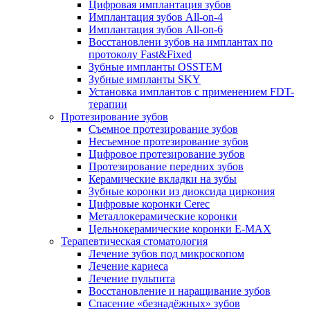
Цифровая имплантация зубов
Имплантация зубов All-on-4
Имплантация зубов All-on-6
Восстановлени зубов на имплантах по
протоколу Fast&Fixed
Зубные импланты OSSTEM
Зубные импланты SKY
Установка имплантов с применением FDT-
терапии
Протезирование зубов
Съемное протезирование зубов
Несъемное протезирование зубов
Цифровое протезирование зубов
Протезирование передних зубов
Керамические вкладки на зубы
Зубные коронки из диоксида циркония
Цифровые коронки Cerec
Металлокерамические коронки
Цельнокерамические коронки E-MAX
Терапевтическая стоматология
Лечение зубов под микроскопом
Лечение кариеса
Лечение пульпита
Восстановление и наращивание зубов
Спасение «безнадёжных» зубов