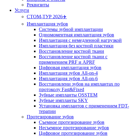
Реквизиты
Услуги
СТОМ-ТУР 2026✈️
Имплантация зубов
Системы зубной имплантации
Одномоментная имплантация зубов
Имплантация с немедленной нагрузкой
Имплантация без костной пластики
Восстановление костной ткани
Восстановление костной ткани с
применением PRF и APRF
Цифровая имплантация зубов
Имплантация зубов All-on-4
Имплантация зубов All-on-6
Восстановлени зубов на имплантах по
протоколу Fast&Fixed
Зубные импланты OSSTEM
Зубные импланты SKY
Установка имплантов с применением FDT-
терапии
Протезирование зубов
Съемное протезирование зубов
Несъемное протезирование зубов
Цифровое протезирование зубов