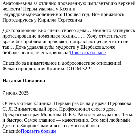
Анатольевича за отлично проведенную имплантацию верхней
челюсти! Нервы удаляла у Ксении
Эдуардовны,безболезненно! Прошел год! Все прижилось!
Протезируюсь у Кирилла Сергеевича
Доктора молодые,н
о спецы своего дела… Немного затянулось
протезирование,поменялся техник…… Хочу отметить,что
врачи без проблем исправляют, поправляют ,если что-то не
так… Дочь удаляла зубы мудрости у Щербакова,тоже
безболезненно, очень довольна!
Показать больше
Спасибо за внимательное и добросовестное отношение!
Желаю процветания Клинике СТОМ 32!!!
Наталья Павловна
7 июня 2025
Очень уютная клиника. Первый раз была у врача Щербакова
С. Л. Внимательный врач. Профессионал своего дела.
Прекрасный врач Морозова И. Ю.. Работает аккуратно. Легко
и быстро. Самое главное — качественно
. Это мой любимый
Доктор. Здоровья вам и всего самого доброго.
Спасибо
Показать больше