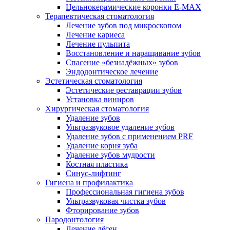
Цельнокерамические коронки E-MAX
Терапевтическая стоматология
Лечение зубов под микроскопом
Лечение кариеса
Лечение пульпита
Восстановление и наращивание зубов
Спасение «безнадёжных» зубов
Эндодонтическое лечение
Эстетическая стоматология
Эстетические реставрации зубов
Установка виниров
Хирургическая стоматология
Удаление зубов
Ультразвуковое удаление зубов
Удаление зубов с применением PRF
Удаление корня зуба
Удаление зубов мудрости
Костная пластика
Синус-лифтинг
Гигиена и профилактика
Профессиональная гигиена зубов
Ультразвуковая чистка зубов
Фторирование зубов
Пародонтология
Лечение дёсен